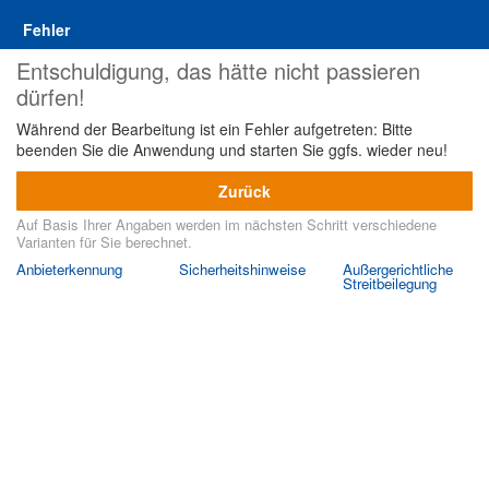
Fehler
Entschuldigung, das hätte nicht passieren
dürfen!
Während der Bearbeitung ist ein Fehler aufgetreten: Bitte
beenden Sie die Anwendung und starten Sie ggfs. wieder neu!
Zurück
Auf Basis Ihrer Angaben werden im nächsten Schritt verschiedene
Varianten für Sie berechnet.
Anbieterkennung
Sicherheitshinweise
Außergerichtliche
Streitbeilegung