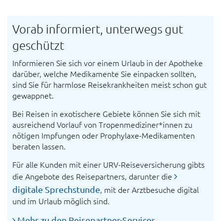
Vorab informiert, unterwegs gut
geschützt
Infor­mieren Sie sich vor einem Urlaub in der Apo­theke
darüber, welche Medi­kamente Sie einpacken sollten,
sind Sie für harm­lose Reise­krank­heiten meist schon gut
gewappnet.
Bei Reisen in exotischere Gebiete können Sie sich mit
aus­reichend Vor­lauf von Tropen­mediziner*innen zu
nötigen Impfungen oder Pro­phylaxe-Medi­kamenten
beraten lassen.
Für alle Kunden mit einer URV-Reise­versicherung gibts
die Angebote des Reise­partners, darunter die
digitale Sprechstunde
, mit der Arztbesuche digital
und im Urlaub möglich sind.
Mehr zu den Reise­partner-Services