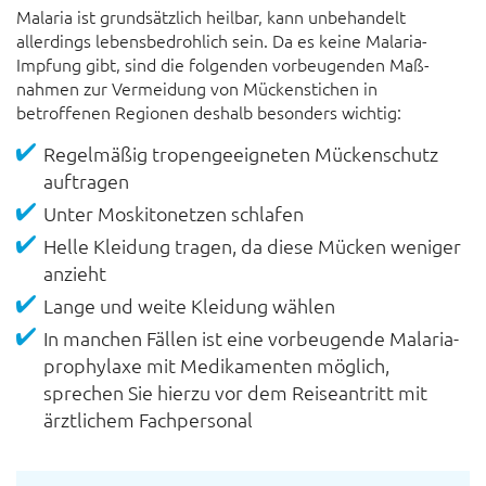
Malaria ist grundsätzlich heilbar, kann un­behandelt
allerdings lebens­bedroh­lich sein. Da es keine Malaria-
Impfung gibt, sind die folgenden vor­beugen­den Maß­
nahmen zur Ver­meidung von Mücken­stichen in
betroffenen Regionen deshalb besonders wichtig:
Regel­mäßig tropen­geeigneten Mücken­schutz
auf­tragen
Unter Moskito­netzen schlafen
Helle Kleidung tragen, da diese Mücken weniger
anzieht
Lange und weite Kleidung wählen
In manchen Fällen ist eine vor­beugende Malaria­
prophylaxe mit Medi­kamenten möglich,
sprechen Sie hierzu vor dem Reise­antritt mit
ärztlichem Fach­personal