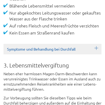
Blähende Lebens­mittel ver­meiden
Nur abgekochtes Leitungs­wasser oder ge­kauftes
Wasser aus der Flasche trinken
Auf rohes Fleisch und Meeres­früchte ver­zichten
Kein Essen am Straßen­rand kaufen
Symptome und Behandlung bei Durchfall
3. Lebensmittelvergiftung
Neben eher harm­losen Magen-Darm-Be­schwer­den kann
verun­reinigtes Trink­wasser oder Essen im Aus­land auch zu
ernst­zu­nehmen­den Reise­krank­heiten wie einer Lebens­
mittel­ver­giftung führen.
Zur Vor­beugung sollten Sie dieselben Tipps wie beim
Durch­fall beherzigen und außer­dem auf die Ein­haltung der