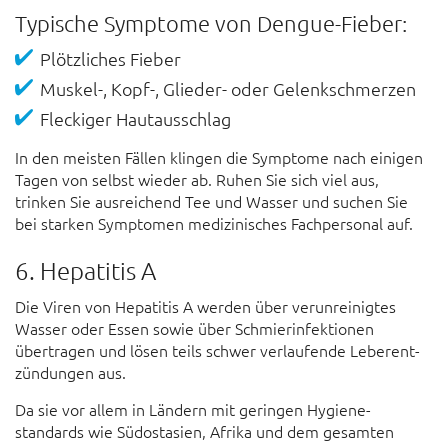
Typische Symptome von Dengue-Fieber:
Plötz­liches Fieber
Muskel-, Kopf-, Glieder- oder Gelenk­schmerzen
Fleckiger Haut­aus­schlag
In den meisten Fällen klingen die Symptome nach einigen
Tagen von selbst wieder ab. Ruhen Sie sich viel aus,
trinken Sie aus­reichend Tee und Wasser und suchen Sie
bei starken Symptomen medi­zinisches Fach­personal auf.
6. Hepatitis A
Die Viren von Hepatitis A werden über verun­reinigtes
Wasser oder Essen sowie über Schmier­infektionen
übertragen und lösen teils schwer verlaufende Leber­ent­
zündung­en aus.
Da sie vor allem in Ländern mit geringen Hygiene­
standards wie Süd­ost­asien, Afrika und dem gesamten