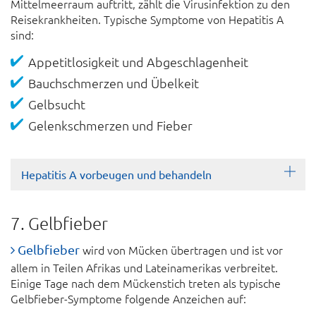
Mittel­meer­raum auf­tritt, zählt die Virus­infektion zu den
Reise­krank­heiten. Typische Symptome von Hepatitis A
sind:
Appetit­losigkeit und Ab­geschlagen­heit
Bauch­schmerzen und Übel­keit
Gelb­sucht
Gelenk­schmerzen und Fieber
Hepatitis A vorbeugen und behandeln
7. Gelbfieber
Gelbfieber
wird von Mücken übertragen und ist vor
allem in Teilen Afrikas und Latein­amerikas verbreitet.
Einige Tage nach dem Mücken­stich treten als typische
Gelb­fieber-Symptome folgende An­zeichen auf: